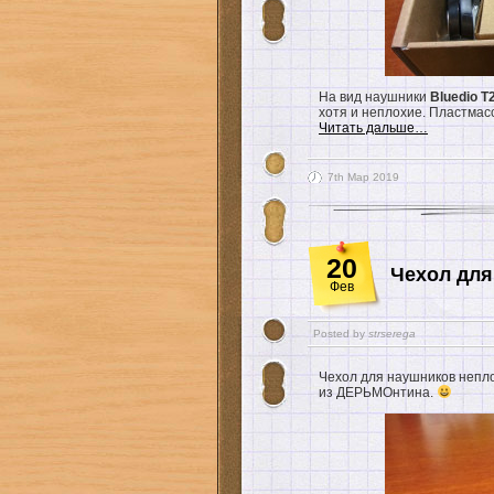
На вид наушники
Bluedio T
хотя и неплохие. Пластмас
Читать дальше…
7th Мар 2019
20
Чехол для
Фев
Posted by
strserega
Чехол для наушников неплох
из ДЕРЬМОнтина.