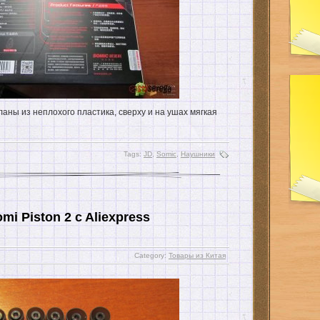
еланы из неплохого пластика, сверху и на ушах мягкая
Tags:
JD
,
Somic
,
Наушники
mi Piston 2 c Aliexpress
Category:
Товары из Китая