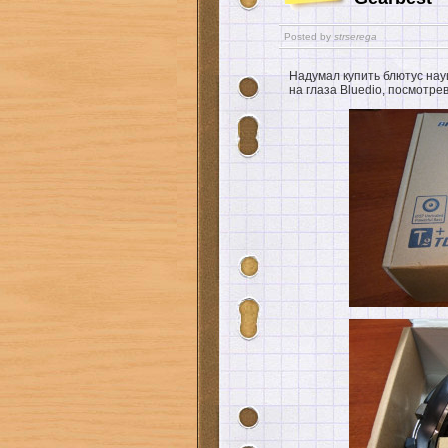
Posted by
strserega
Надумал купить блютус нау
на глаза Bluedio, посмотре