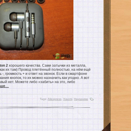
ton 2
хорошего качества. Сами затычки из металла,
как их там) Провод плетённый полностью, на нём ещё
 -, громкость + и ответ на звонок. Если в смартфоне
ния кнопок, то их можно назначить как угодно. А вот
авый нет. Можете либо «забить» на это, либо
льше…
Tags:
Aliexpress
,
Xiaomi
,
Наушники