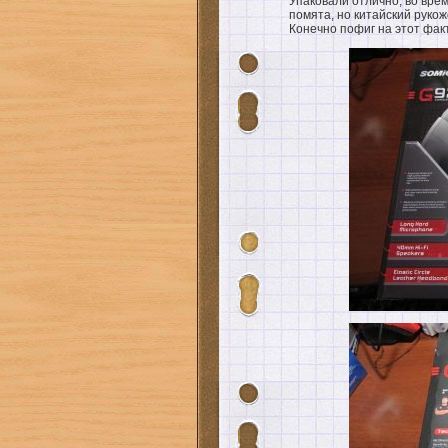
Упаковали отлично, во вре
помята, но китайский руко
Конечно пофиг на этот факт