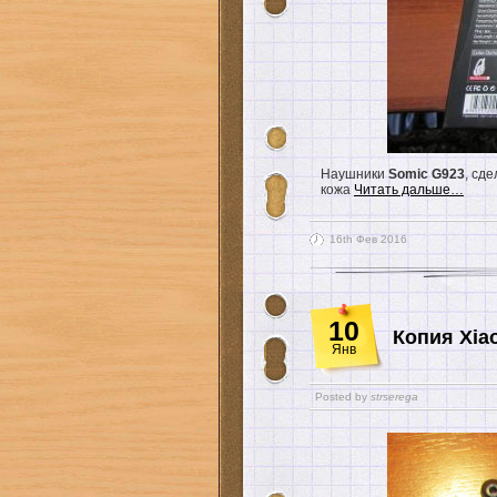
Наушники
Somic G923
, сд
кожа
Читать дальше…
16th Фев 2016
10
Копия Xiao
Янв
Posted by
strserega