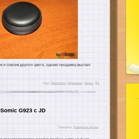
к и совсем другого цвета, однако продавец выслал
Tags:
Aliexpress
,
Наушники
,
Чехол
Somic G923 с JD
Category:
Товары из Китая