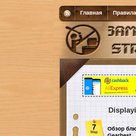
Главная
Правил
Display
7
Обзор блю
Мар
Gearbest