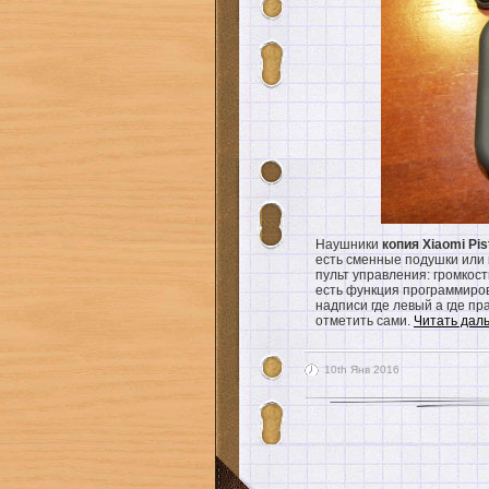
Наушники
копия Xiaomi Pis
есть сменные подушки или 
пульт управления: громкость
есть функция программирова
надписи где левый а где пр
отметить сами.
Читать да
10th Янв 2016