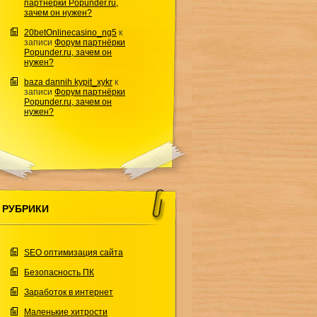
партнёрки Popunder.ru,
зачем он нужен?
20betOnlinecasino_ng5
к
записи
Форум партнёрки
Popunder.ru, зачем он
нужен?
baza dannih kypit_xykr
к
записи
Форум партнёрки
Popunder.ru, зачем он
нужен?
РУБРИКИ
SEO оптимизация сайта
Безопасность ПК
Заработок в интернет
Маленькие хитрости