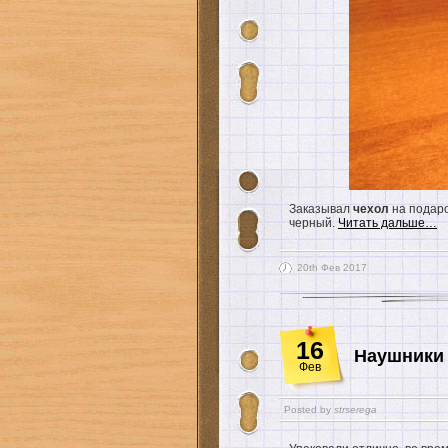
Заказывал
чехол
на подаро
черный.
Читать дальше…
20th Фев 2017
16
Наушники 
Фев
Posted by
strserega