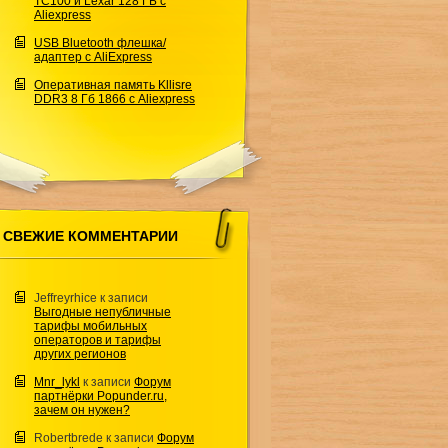
TC100 и Lexar 128 ГБ с
Aliexpress
USB Bluetooth флешка/
адаптер с AliExpress
Оперативная память Kllisre
DDR3 8 Гб 1866 с Aliexpress
СВЕЖИЕ КОММЕНТАРИИ
Jeffreyrhice
к записи
Выгодные непубличные
тарифы мобильных
операторов и тарифы
других регионов
Mnr_lykl
к записи
Форум
партнёрки Popunder.ru,
зачем он нужен?
Robertbrede
к записи
Форум