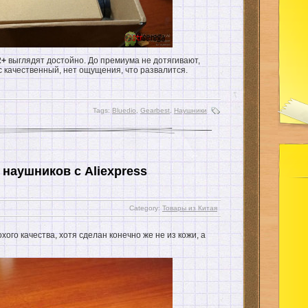
2+
выглядят достойно. До премиума не дотягивают,
с качественный, нет ощущения, что развалится.
Tags:
Bluedio
,
Gearbest
,
Наушники
 наушников с Aliexpress
Category:
Товары из Китая
ого качества, хотя сделан конечно же не из кожи, а