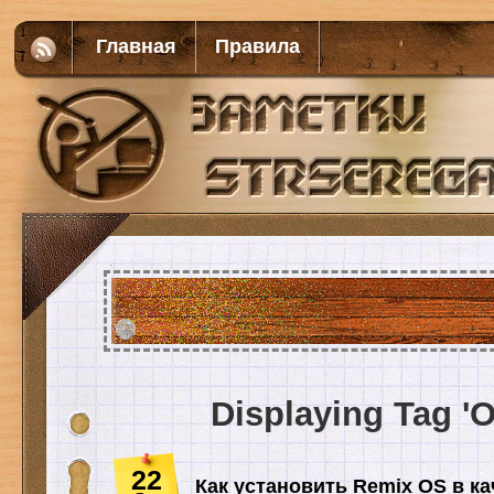
Главная
Правила
Displaying Tag '
22
Как установить Remix OS в ка