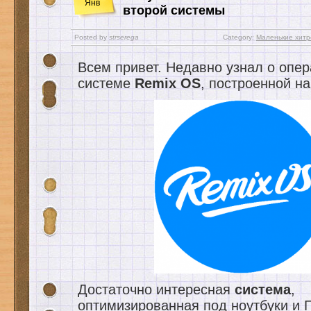
Янв
второй системы
Posted by
strserega
Category:
Маленькие хитр
Всем привет. Недавно узнал о опе
системе
Remix OS
, построенной на
Достаточно интересная
система
,
оптимизированная под ноутбуки и П