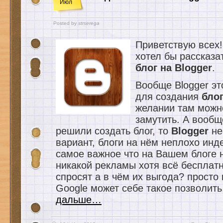
Июл
Posted by
strserega
Приветствую всех!
хотел бы рассказа
блог на Blogger
.
Вообще Blogger эт
для создания
бло
желании там можн
замутить. А вообщ
решили создать блог, то
Blogger
не
вариант, блоги на нём неплохо инд
самое важное что на Вашем блоге 
никакой рекламы хотя всё бесплат
спросят а в чём их выгода? просто
Google может себе такое позволить
дальше…