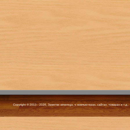
Copyright © 2013 - 2026, Заметки strserega, о компьютерах, сайтах, товарах и т.д..