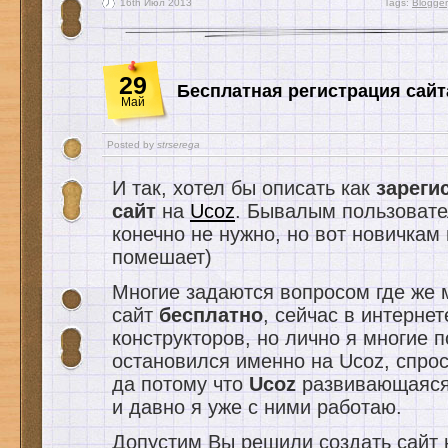
16th Июл 2013
Tags:
Blogger
29
Бесплатная регистрация сайт
Май
Posted by
strserega
И так, хотел бы описать как
зареги
сайт
на
Ucoz
. Бывалым пользовате
конечно не нужно, но вот новичкам 
помешает)
Многие задаются вопросом где же 
сайт
бесплатно
, сейчас в интернет
конструкторов, но лично я многие 
остановился именно на Ucoz, спро
да потому что
Ucoz
развивающаяся
и давно я уже с ними работаю.
Допустим Вы решили создать сайт