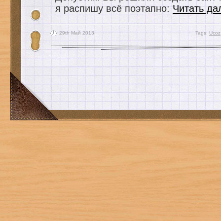
я распишу всё поэтапно:
Читать д
29th Май 2013
Tags:
Ucoz