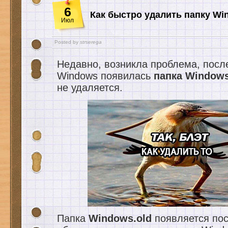
6
Как быстро удалить папку Wi
Июл
Posted by
strserega
Недавно, возникла проблема, посл
Windows появилась
папка Windows
не удаляется.
Папка
Windows.old
появляется по