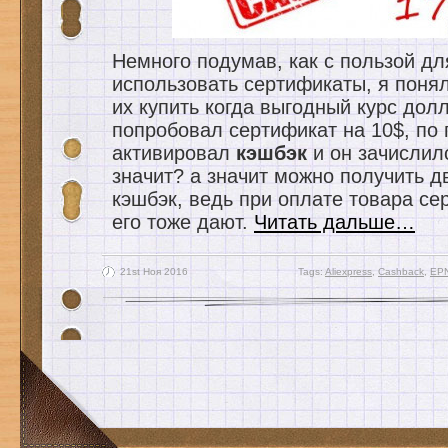
Немного подумав, как с пользой дл
использовать сертификаты, я понял
их купить когда выгодный курс дол
попробовал сертификат на 10$, по
активировал
кэшбэк
и он зачислилс
значит? а значит можно получить д
кэшбэк, ведь при оплате товара се
его тоже дают.
Читать дальше…
21st Ноя 2016
Tags:
Aliexpress
,
Cashback
,
EP