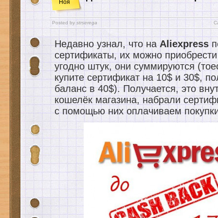
Ноя
Posted by
strserega
C
Недавно узнал, что на
Aliexpress
п
сертификаты, их можно приобрести
угодно штук, они суммируются (тое
купите сертификат на 10$ и 30$, по
баланс в 40$). Получается, это вну
кошелёк магазина, набрали сертиф
с помощью них оплачиваем покупки