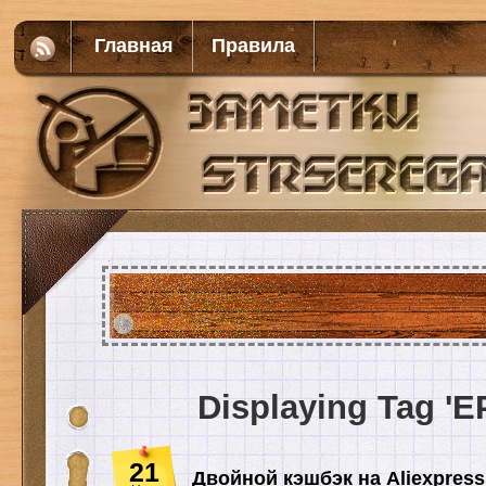
Главная
Правила
Displaying Tag 'E
21
Двойной кэшбэк на Aliexpress